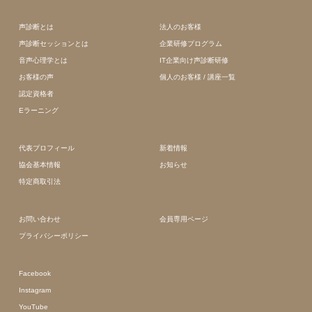
声診断とは
法人のお客様
声診断セッションとは
企業研修プログラム
音声心理学とは
IT企業向け声診断研修
お客様の声
個人のお客様 / 講座一覧
認定資格者
Eラーニング
代表プロフィール
新着情報
協会基本情報
お知らせ
特定商取引法
お問い合わせ
会員専用ページ
プライバシーポリシー
Facebook
Instagram
YouTube