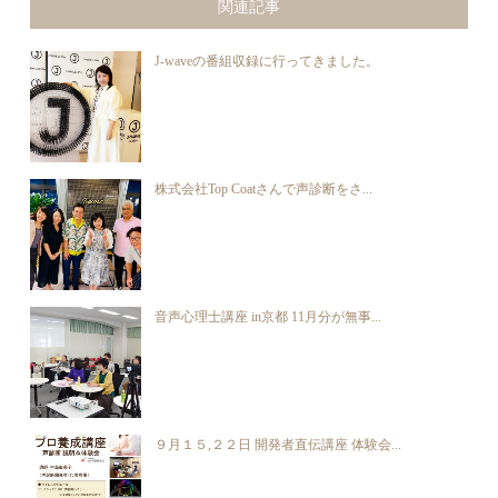
関連記事
J-waveの番組収録に行ってきました。
株式会社Top Coatさんで声診断をさ...
音声心理士講座 in京都 11月分が無事...
９月１５,２２日 開発者直伝講座 体験会...