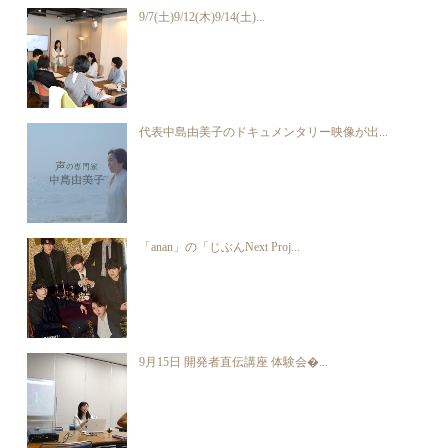
9/7(土)9/12(木)9/14(土)...
代表中島由美子のドキュメンタリー映像が出...
「anan」の「じぶんNext Proj...
9月15日 開発者直伝講座 体験会�...