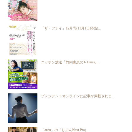
「ザ・フナイ」12月号(11月1日発売)...
ニッポン放送「竹内由恵のT-Times」...
プレジデントオンラインに記事が掲載されま...
「anan」の「じぶんNext Proj...