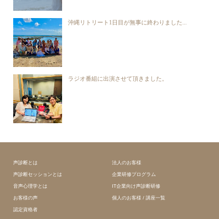
沖縄リトリート1日目が無事に終わりました...
ラジオ番組に出演させて頂きました。
声診断とは
法人のお客様
声診断セッションとは
企業研修プログラム
音声心理学とは
IT企業向け声診断研修
お客様の声
個人のお客様 / 講座一覧
認定資格者